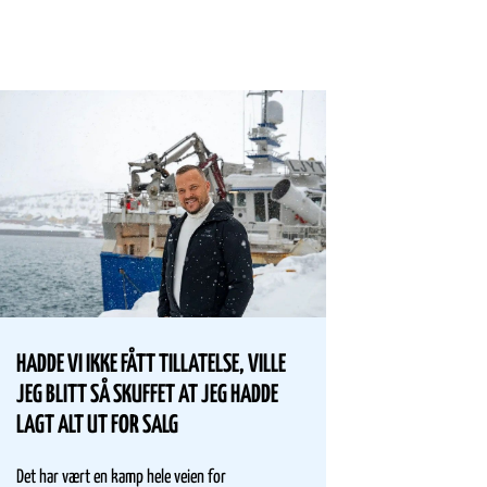
HADDE VI IKKE FÅTT TILLATELSE, VILLE
KILDI
JEG BLITT SÅ SKUFFET AT JEG HADDE
FINNM
LAGT ALT UT FOR SALG
Kildin e
Det har vært en kamp hele veien for
hjemmeh