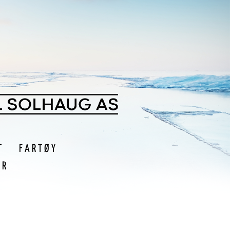
T
FARTØY
ER