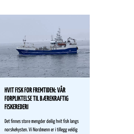
SNURR
HVIT FISK FOR FREMTIDEN: VÅR
LANGS
FORPLIKTELSE TIL BÆREKRAFTIG
FISKEREDERI
Fiske h
næringsg
Det finnes store mengder deilig hvit fisk langs
til at de
norskekysten. Vi Nordmenn er i tillegg veldig