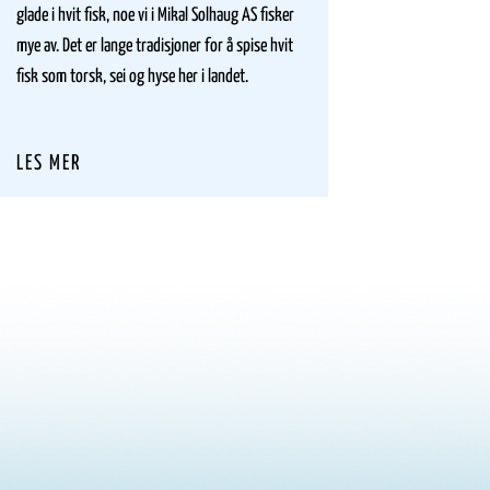
fangstm
glade i hvit fisk, noe vi i Mikal Solhaug AS fisker
er en f
mye av. Det er lange tradisjoner for å spise hvit
slutten 
fisk som torsk, sei og hyse her i landet.
LES M
LES MER