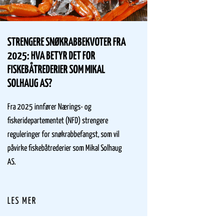
STRENGERE SNØKRABBEKVOTER FRA
FISKE
2025: HVA BETYR DET FOR
STADI
FISKEBÅTREDERIER SOM MIKAL
SOLHAUG AS?
Siden 20
å fiske
Fra 2025 innfører Nærings- og
Dette ha
fiskeridepartementet (NFD) strengere
norskreg
reguleringer for snøkrabbefangst, som vil
drive m
påvirke fiskebåtrederier som Mikal Solhaug
AS.
LES M
LES MER