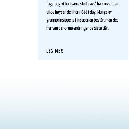
faget, og vi kan være stolte av å ha drevet den
til de høyder den har nådd i dag. Mange av
grunnprinsippene i industrien består, men det
har vært enorme endringer de siste tiår.
LES MER