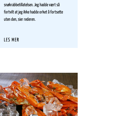
snøkrabbetillatelsen. Jeg hadde vært så
rolle i 
fortvilt at jeg ikke hadde orket å fortsette
kysten.
uten den, sier rederen.
fangst 
skaper K
og til sj
LES MER
LES M